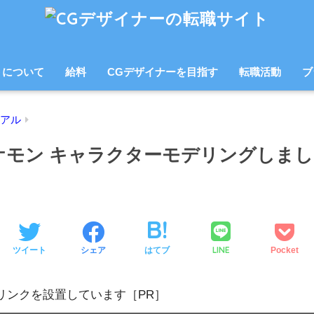
トについて
給料
CGデザイナーを目指す
転職活動
ブ
アル
ケモン キャラクターモデリングしま
LINE
ツイート
シェア
はてブ
Pocket
リンクを設置しています［PR］