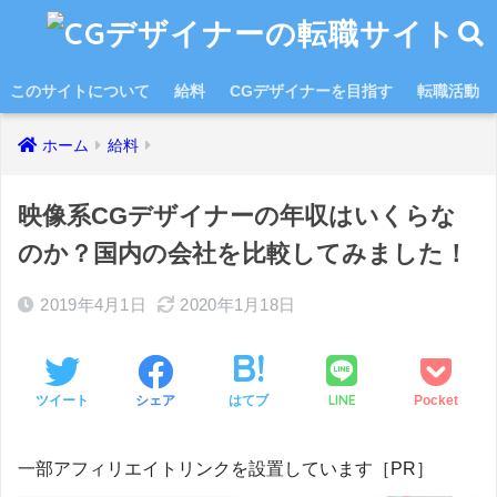
このサイトについて
給料
CGデザイナーを目指す
転職活動
ホーム
給料
映像系CGデザイナーの年収はいくらな
のか？国内の会社を比較してみました！
2019年4月1日
2020年1月18日
LINE
ツイート
シェア
はてブ
Pocket
一部アフィリエイトリンクを設置しています［PR］